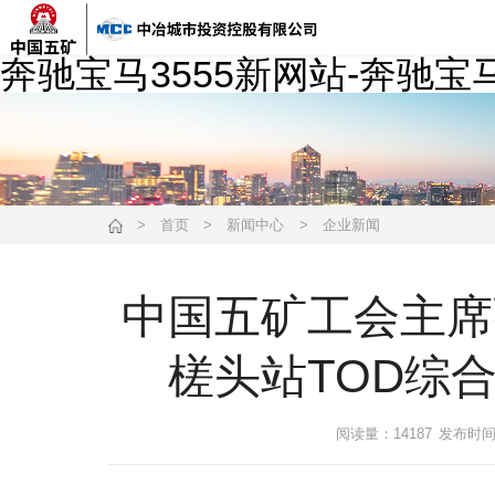
奔驰宝马3555新网站-奔驰宝
>
首页
>
新闻中心
>
企业新闻
中国五矿工会主席
槎头站TOD综
阅读量：14187
发布时间：