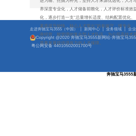
进为辅、挖掘为补充，坚持人才来源优选化，人才
养深度专业化，人才储备前瞻化，人才评价标准效
化，逐步打造一支“总量增长适度、结构配置优化、
素质提升较快、核心人才辈出”的有操守、懂专业、
走进奔驰宝马3555（中国）
新闻中心
业务领域
企业
善经营、能管理的复合型人才队伍，为公司高技术
Copyright @2020 奔驰宝马3555新网站-奔驰宝马3
质量发展提供强有力的人才保障。
粤公网安备 44010502001700号
奔驰宝马3555