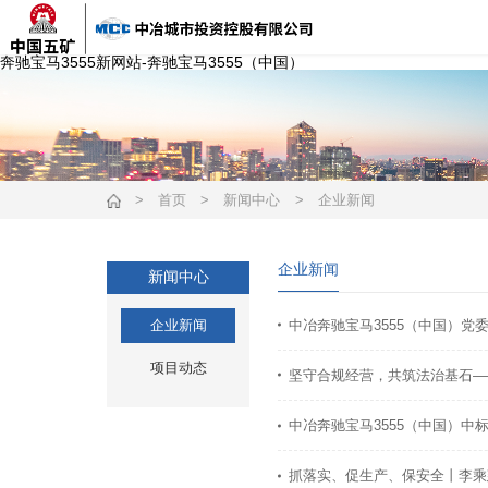
奔驰宝马3555新网站-奔驰宝马3555（中国）
>
首页
>
新闻中心
>
企业新闻
企业新闻
新闻中心
企业新闻
项目动态
坚守合规经营，共筑法治基石——
中冶奔驰宝马3555（中国）
抓落实、促生产、保安全丨李乘