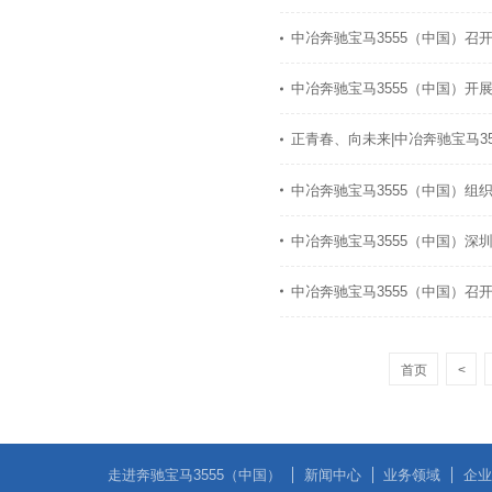
中冶奔驰宝马3555（中国）召
中冶奔驰宝马3555（中国）开
正青春、向未来|中冶奔驰宝马3
中冶奔驰宝马3555（中国）组
中冶奔驰宝马3555（中国）深
中冶奔驰宝马3555（中国）召
首页
<
走进奔驰宝马3555（中国）
新闻中心
业务领域
企业